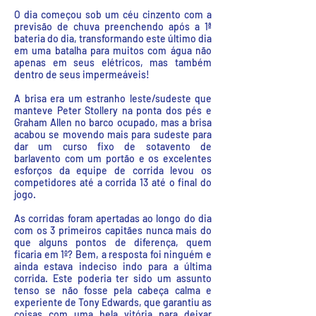
O dia começou sob um céu cinzento com a
previsão de chuva preenchendo após a 1ª
bateria do dia, transformando este último dia
em uma batalha para muitos com água não
apenas em seus elétricos, mas também
dentro de seus impermeáveis!
A brisa era um estranho leste/sudeste que
manteve Peter Stollery na ponta dos pés e
Graham Allen no barco ocupado, mas a brisa
acabou se movendo mais para sudeste para
dar um curso fixo de sotavento de
barlavento com um portão e os excelentes
esforços da equipe de corrida levou os
competidores até a corrida 13 até o final do
jogo.
As corridas foram apertadas ao longo do dia
com os 3 primeiros capitães nunca mais do
que alguns pontos de diferença, quem
ficaria em 1º? Bem, a resposta foi ninguém e
ainda estava indeciso indo para a última
corrida. Este poderia ter sido um assunto
tenso se não fosse pela cabeça calma e
experiente de Tony Edwards, que garantiu as
coisas com uma bela vitória para deixar