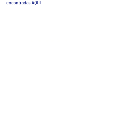
encontradas
AQUI
IOM Resources
Recursos da OIM
Numeração da vela
Registre seu barco
Regras de corrida de vela
Venda seu barco
Links de fornecedores
Links
Links
IOMICA
MYA
Vela Mundial
RYA
Contate-Nos