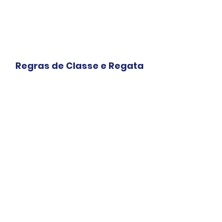
Regras de Classe e Regata
IOM Resources
Recursos da OIM
Numeração da vela
Registre seu barco
Regras de corrida de vela
Venda seu barco
Links de fornecedores
Links
Links